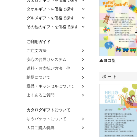
カタログギフトを価格で探す
～2,000円
タオルギフトを価格で探す
～4,000円
～1,500円
グルメギフトを価格で探す
～5,000円
～2,000円
～1,000円
その他のギフトを価格で探す
～8,000円
～3,000円
～1,500円
～1,000円
ご利用ガイド
～10,000円
～4,000円
～2,000円
～1,500円
ご注文方法
～20,000円
～5,000円
～3,000円
～2,000円
安心のお届けシステム
ヨコ型
～50,000円
～6,000円
～4,000円
～3,000円
送料・お支払い方法 他
～100,000円
～7,000円
～5,000円
～4,000円
ボート
納期について
100,001円～
～8,000円
～6,000円
～5,000円
返品・キャンセルについて
8,001円～
～7,000円
～6,000円
よくあるご質問
8,001円～
～7,000円
～8,000円
カタログギフトについて
8,001円～
ゆうパケットについて
大口ご購入特典