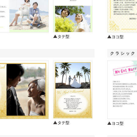
タテ型
ヨコ型
クラシック
タテ型
ヨコ型