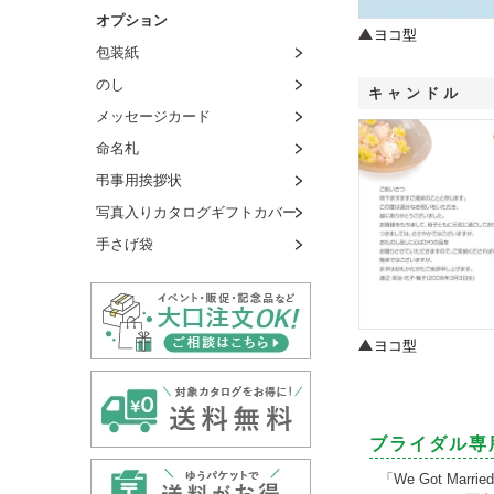
オプション
ヨコ型
包装紙
のし
キャンドル
メッセージカード
命名札
弔事用挨拶状
写真入りカタログギフトカバー
手さげ袋
ヨコ型
ブライダル専
「We Got Ma