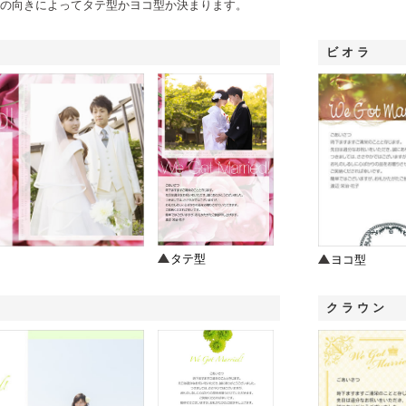
の向きによってタテ型かヨコ型か決まります。
ビオラ
タテ型
ヨコ型
クラウン