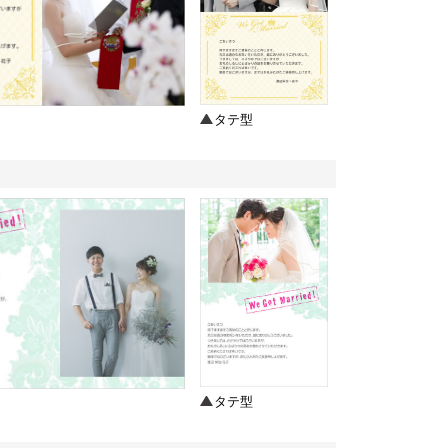
タテ型
タテ型