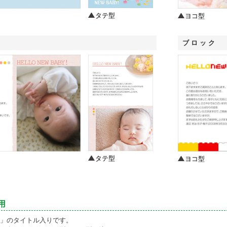
タテ型
ヨコ型
ブロック
タテ型
ヨコ型
用
rried」のタイトル入りです。