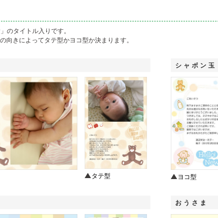
 Baby」のタイトル入りです。
の向きによってタテ型かヨコ型か決まります。
シャボン玉
タテ型
ヨコ型
おうさま