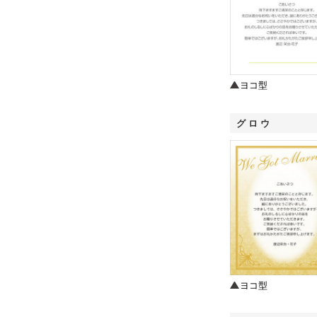
ヨコ型
グロウ
ヨコ型