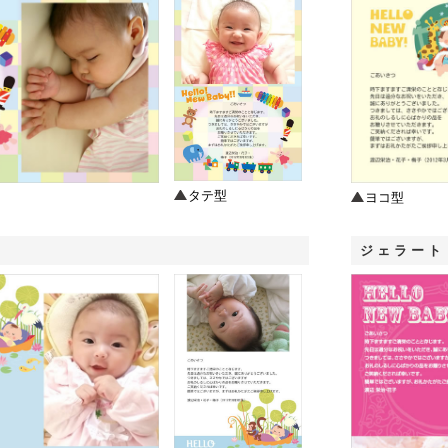
タテ型
ヨコ型
ジェラート