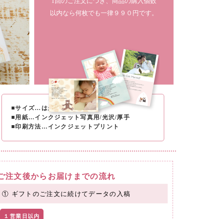
1回のご注文につき、商品の購入個数
以内なら何枚でも一律９９０円です。
■サイズ…はがきサイズ
■用紙…インクジェット写真用/光沢/厚手
■印刷方法…インクジェットプリント
ご注文後からお届けまでの流れ
① ギフトのご注文に続けてデータの入稿
１営業日以内