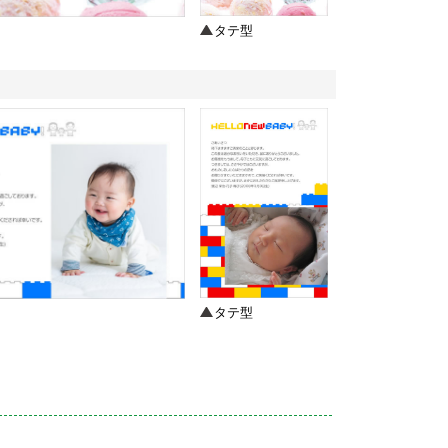
タテ型
タテ型