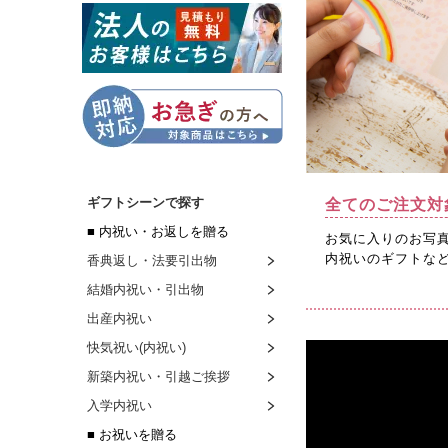
ギフトシーンで探す
全てのご注文対
■ 内祝い・お返しを贈る
お気に入りのお写
内祝いのギフトな
香典返し・法要引出物
結婚内祝い・引出物
出産内祝い
快気祝い(内祝い)
新築内祝い・引越ご挨拶
入学内祝い
■ お祝いを贈る