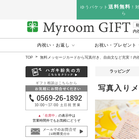
送料無料
ゆうパケット
！
ら
内
内祝い・お返し
お祝い・プレゼント
TOP
無料メッセージカードから写真付き、自由文など充実！内
ラッピング
ギフト相談はこちらから
写真入り
▲「在席中」
の表示中は
営業時間外でもお気軽にどうぞ