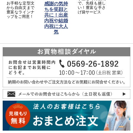
お手軽な定型文
感謝の気持
で、先様も嬉し
から自由文まで
い！豊富な手さ
ちを笑顔と
豊富なラインナ
げ袋サービス
共に！出産
ップをご用意！
内祝や結婚
内祝に大人
気