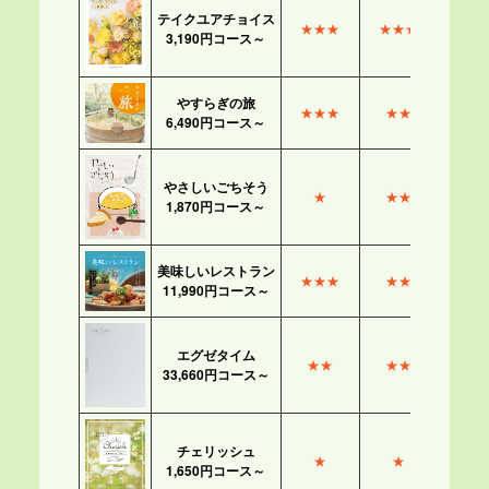
テイクユアチョイス
★★★
★★★
3,190円コース～
やすらぎの旅
★★★
★★
6,490円コース～
やさしいごちそう
★
★★
1,870円コース～
美味しいレストラン
★★★
★★
11,990円コース～
エグゼタイム
★★
★★
33,660円コース～
チェリッシュ
★
★
1,650円コース～