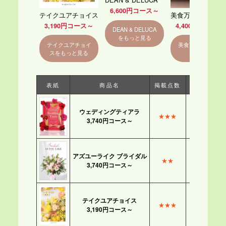
6,600円コース～
テイクユアチョイス
美食万彩
3,190円コース～
4,400円コース～
DEAN & DELUCA
をもっと見る
テイクユアチョイ
美食万彩をもっと
スをもっと見る
見る
表紙
商品名
掲載点数
グルメ数
ウェディングティアラ
★★★
★★★
3,740円コース～
アズユーライク ブライダル
★★
★★
3,740円コース～
テイクユアチョイス
★★★
★★★
3,190円コース～