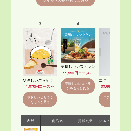
3
4
5
美味しいレストラン
11,990円コース～
やさしいごちそう
エグゼタイム
美味しいレストラ
1,870円コース～
33,660円コース
ンをもっと見る
やさしいごちそう
エグゼタイムをも
をもっと見る
っと見る
表紙
商品名
掲載点数
グルメ数