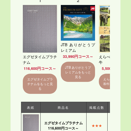
1
2
3
JTB ありがとうプ
レミアム
エグゼタイムプラチ
えらべるブランド
33,990円コース～
ナム
牛
JTB ありがとうプ
116,600円コース～
5,500円コース～
レミアムをもっと
見る
エグゼタイムプラ
えらべるブランド
チナムをもっと見
和牛をもっと見る
る
表紙
商品名
掲載点数
グルメ数
エグゼタイムプラチナム
★★★
★★
116,600円コース～