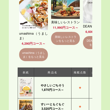
美味しいレストラン
DEAN & DELUCA
11,990円コース～
6,600円コース～
umashima（うまし
美味しいレストラ
ま）
ンをもっと見る
DEAN & DELUCA
4,290円コース～
をもっと見る
umashima（うまし
ま）をもっと見る
表紙
商品名
掲載点数
グルメ数
やさしいごちそう
★
★★
1,870円コース～
すいーともぐもぐ
★
★
3,520円コース～