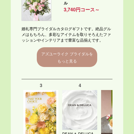
ル
3,740円コース～
婚礼専門ブライダルカタログギフトです。絶品グル
メはもちろん、多彩なアイテムを取りそろえたファ
ッションやインテリアまで豊富な品揃えです。
アズユーライク ブライダルを
もっと見る
3
4
5
DEAN & DELUCA