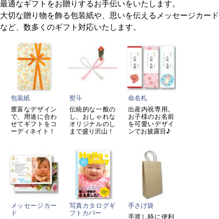
最適なギフトをお贈りするお手伝いをいたします。
大切な贈り物を飾る包装紙や、思いを伝えるメッセージカード
など、数多くのギフト対応いたします。
包装紙
熨斗
命名札
豊富なデザイン
伝統的な一般の
出産内祝専用。
で、用途に合わ
し、おしゃれな
お子様のお名前
せてギフトをコ
オリジナルのし
を可愛いデザイ
ーディネイト！
まで盛り沢山！
ンでお披露目♪
メッセージカー
写真カタログギ
手さげ袋
ド
フトカバー
手渡し時に便利