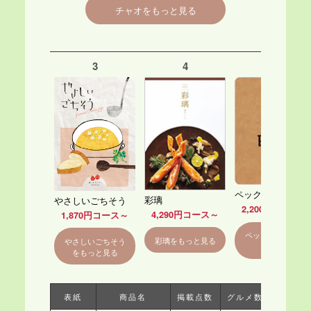
チャオをもっと見る
3
4
5
ペック
彩璃
やさしいごちそう
2,200円コース～
4,290円コース～
1,870円コース～
ペックをもっと見
彩璃をもっと見る
やさしいごちそう
る
をもっと見る
表紙
商品名
掲載点数
グルメ数
配