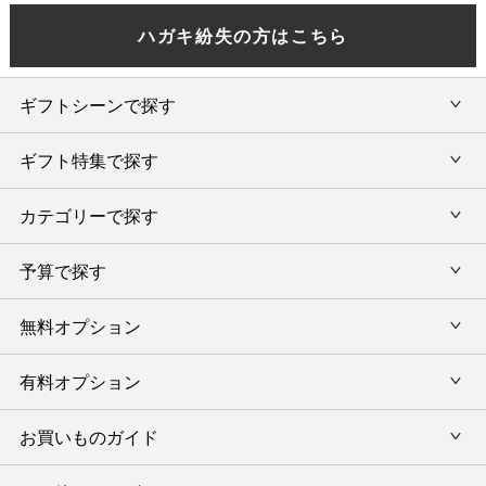
ハガキ紛失の方はこちら
ギフトシーンで探す
ギフト特集で探す
内祝い・お返し
カテゴリーで探す
旅行カタログギフト
結婚内祝い・引出物
カタログギフトランキング
予算で探す
出産内祝い・お返し
カタログギフト
出産内祝 名入れ
香典返し・法要引出物
グルメ限定カタログギフト
無料オプション
カタログギフトを予算で選ぶ
今治タオル特集
快気祝い(内祝い)
グルメギフト
タオルギフトを予算で選ぶ
有料オプション
ラッピング
スイーツギフト
新築内祝い・引越ご挨拶
タオルギフト
グルメギフトを予算で選ぶ
のし
お買いものガイド
風呂敷
入学内祝い
テーブルウェア
その他のギフトを予算で選ぶ
メッセージカード