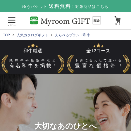
送料無料
ゆうパケット
！対象商品はこちら
TOP
人気カタログギフト
えらべるブランド和牛
和牛
厳選
全
12
コース
飛騨牛や松阪牛など
予算に合わせて選べる
有名和牛を掲載！
豊富な価格帯！
大切なあのひとへ