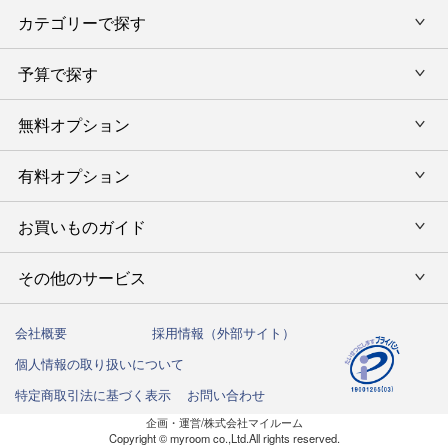
カテゴリーで探す
旅行カタログギフト
結婚内祝い・引出物
カタログギフトランキング
予算で探す
出産内祝い・お返し
カタログギフト
出産内祝 名入れ
香典返し・法要引出物
グルメ限定カタログギフト
無料オプション
カタログギフトを予算で選ぶ
今治タオル特集
快気祝い(内祝い)
グルメギフト
タオルギフトを予算で選ぶ
有料オプション
ラッピング
スイーツギフト
新築内祝い・引越ご挨拶
タオルギフト
グルメギフトを予算で選ぶ
のし
お買いものガイド
風呂敷
入学内祝い
テーブルウェア
その他のギフトを予算で選ぶ
メッセージカード
写真入メッセージカード
その他のサービス
初めての方へ
キッチンウェア
お祝い
命名札
写真入りカタログギフトカバー
ご注文方法
インテリア・雑貨
会社概要
採用情報（外部サイト）
法人向けサービス
結婚祝い
弔事用 挨拶状
個人情報の取り扱いについて
送料・お支払い方法
洗剤・アロマ
ハガキ紛失の方はこちら
出産祝い
特定商取引法に基づく表示
お問い合わせ
カタログギフトの納期について
しきたりサイト
企画・運営/株式会社マイルーム
お誕生日祝い
Copyright © myroom co.,Ltd.All rights reserved.