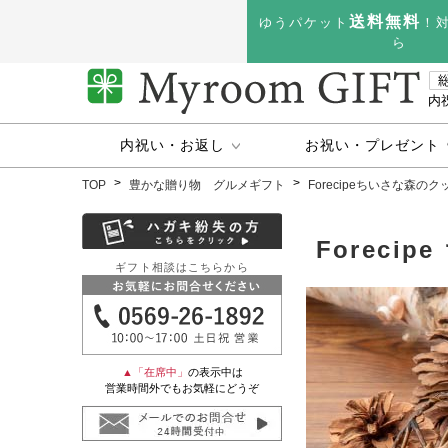
送料無料
ゆうパケット
！
ら
内
内祝い・お返し
お祝い・プレゼント
TOP
豊かな贈り物 グルメギフト
Forecipeちいさな森
Foreci
ギフト相談はこちらから
▲「在席中」
の表示中は
営業時間外でもお気軽にどうぞ