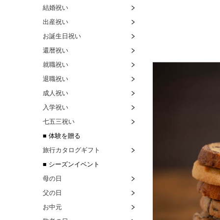
結婚祝い
出産祝い
お誕生日祝い
還暦祝い
就職祝い
退職祝い
成人祝い
入学祝い
七五三祝い
■ 体験を贈る
旅行カタログギフト
■ シーズンイベント
母の日
父の日
お中元