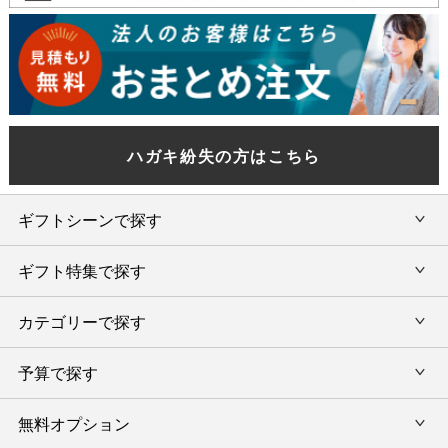
ハガキ紛失の方はこちら
ギフトシーンで探す
ギフト特集で探す
内祝い・お返し
カテゴリーで探す
旅行カタログギフト
結婚内祝い・引出物
カタログギフトランキング
予算で探す
出産内祝い・お返し
カタログギフト
出産内祝 名入れ
香典返し・法要引出物
グルメ限定カタログギフト
無料オプション
カタログギフトを予算で選ぶ