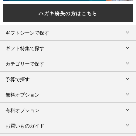
ハガキ紛失の方はこちら
ギフトシーンで探す
ギフト特集で探す
内祝い・お返し
カテゴリーで探す
旅行カタログギフト
結婚内祝い・引出物
カタログギフトランキング
予算で探す
出産内祝い・お返し
カタログギフト
出産内祝 名入れ
香典返し・法要引出物
グルメ限定カタログギフト
無料オプション
カタログギフトを予算で選ぶ
今治タオル特集
快気祝い(内祝い)
グルメギフト
タオルギフトを予算で選ぶ
有料オプション
ラッピング
スイーツギフト
新築内祝い・引越ご挨拶
タオルギフト
グルメギフトを予算で選ぶ
のし
お買いものガイド
風呂敷
入学内祝い
テーブルウェア
その他のギフトを予算で選ぶ