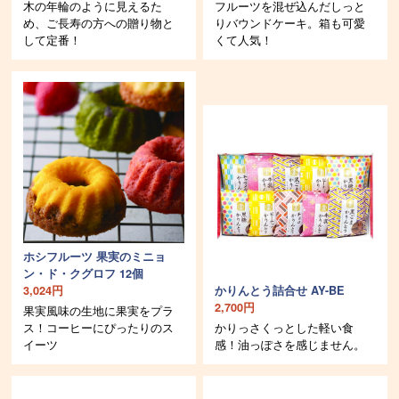
木の年輪のように見えるた
フルーツを混ぜ込んだしっと
め、ご長寿の方への贈り物と
りバウンドケーキ。箱も可愛
して定番！
くて人気！
ホシフルーツ 果実のミニョ
ン・ド・クグロフ 12個
3,024円
かりんとう詰合せ AY-BE
2,700円
果実風味の生地に果実をプラ
ス！コーヒーにぴったりのス
かりっさくっとした軽い食
イーツ
感！油っぽさを感じません。