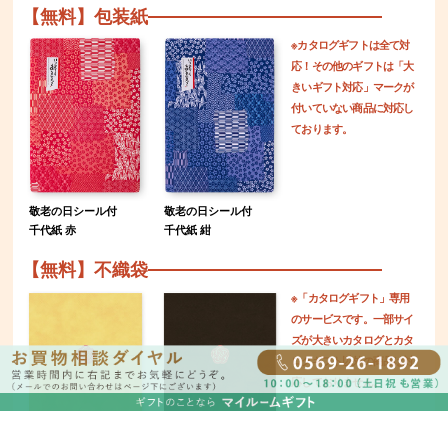
【無料】包装紙
※カタログギフトは全て対
応！その他のギフトは「大
きいギフト対応」マークが
付いていない商品に対応し
ております。
敬老の日シール付
敬老の日シール付
千代紙 赤
千代紙 紺
【無料】不織袋
※「カタログギフト」専用
のサービスです。一部サイ
ズが大きいカタログとカタ
ログギフト以外の商品は対
応しておりません。
梅結びシール
梅結びシール