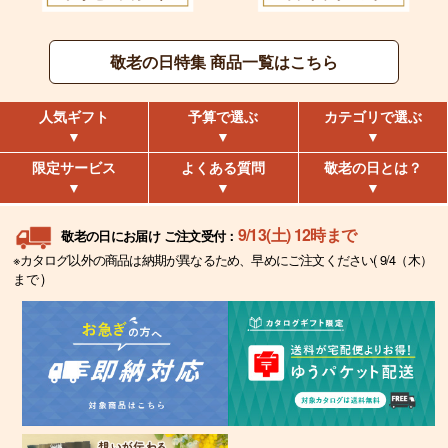
敬老の日特集 商品一覧はこちら
人気ギフト
予算で選ぶ
カテゴリで選ぶ
限定サービス
よくある質問
敬老の日とは？
9/13(土) 12時まで
敬老の日にお届け ご注文受付：
※カタログ以外の商品は納期が異なるため、早めにご注文ください( 9/4（木）
まで )