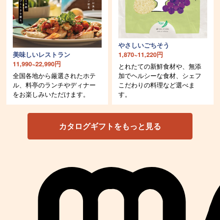
やさしいごちそう
美味しいレストラン
1,870~11,220円
11,990~22,990円
とれたての新鮮食材や、無添
全国各地から厳選されたホテ
加でヘルシーな食材、シェフ
ル、料亭のランチやディナー
こだわりの料理など選べま
をお楽しみいただけます。
す。
カタログギフトをもっと見る