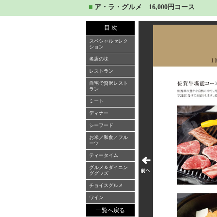
■
ア・ラ・グルメ 16,000円コース
目 次
スペシャルセレク
ション
名店の味
レストラン
自宅で贅沢レスト
ラン
ミート
ディナー
シーフード
お米／和食／フル
ーツ
ティータイム
グルメ＆ダイニン
ググッズ
チョイスグルメ
ワイン
一覧へ戻る