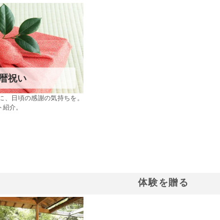
暦祝い
に、日頃の感謝の気持ちを。
ト紹介。
体験を贈る