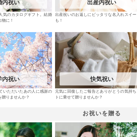
婚内祝い
出産内祝い
人気のカタログギフト。結婚
出産祝いのお返しにピッタリな名入れスイー
出物に！
も！
学内祝い
快気祝い
ていただいたあの人に感謝の
元気に回復したご報告とありがとうの気持ち
を贈りませんか？
トに乗せて贈りませんか？
お祝いを贈る