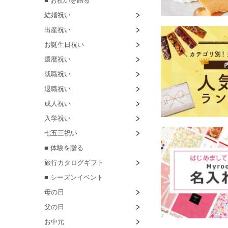
■ お祝いを贈る
結婚祝い
出産祝い
お誕生日祝い
還暦祝い
就職祝い
退職祝い
成人祝い
入学祝い
七五三祝い
■ 体験を贈る
旅行カタログギフト
■ シーズンイベント
母の日
父の日
お中元