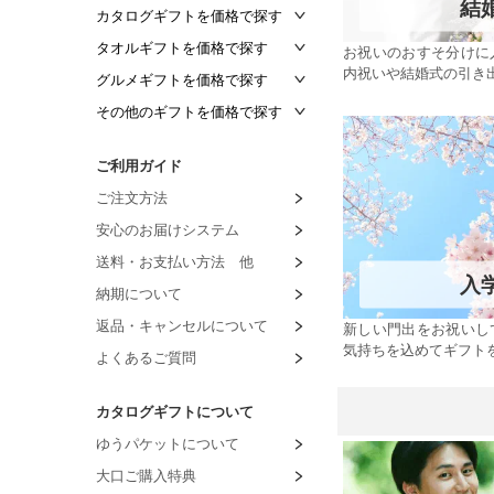
結
カタログギフトを価格で探す
～2,000円
タオルギフトを価格で探す
お祝いのおすそ分けに
内祝いや結婚式の引き
～4,000円
～1,500円
グルメギフトを価格で探す
～5,000円
～2,000円
～1,000円
その他のギフトを価格で探す
～8,000円
～3,000円
～1,500円
～1,000円
ご利用ガイド
～10,000円
～4,000円
～2,000円
～1,500円
ご注文方法
～20,000円
～5,000円
～3,000円
～2,000円
安心のお届けシステム
～50,000円
～6,000円
～4,000円
～3,000円
送料・お支払い方法 他
～100,000円
～7,000円
～5,000円
～4,000円
入
納期について
100,001円～
～8,000円
～6,000円
～5,000円
返品・キャンセルについて
新しい門出をお祝いし
8,001円～
～7,000円
～6,000円
気持ちを込めてギフト
よくあるご質問
8,001円～
～7,000円
～8,000円
カタログギフトについて
8,001円～
ゆうパケットについて
大口ご購入特典