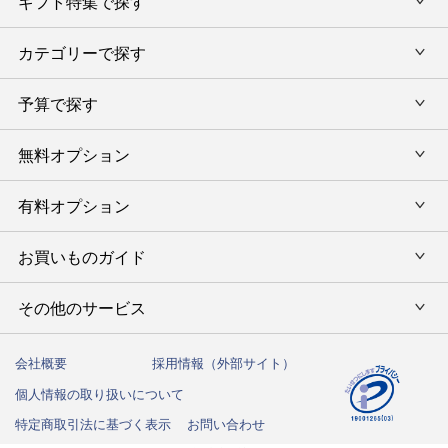
ギフト特集で探す
内祝い・お返し
カテゴリーで探す
旅行カタログギフト
結婚内祝い・引出物
カタログギフトランキング
予算で探す
出産内祝い・お返し
カタログギフト
出産内祝 名入れ
香典返し・法要引出物
グルメ限定カタログギフト
無料オプション
カタログギフトを予算で選ぶ
今治タオル特集
快気祝い(内祝い)
グルメギフト
タオルギフトを予算で選ぶ
有料オプション
ラッピング
スイーツギフト
新築内祝い・引越ご挨拶
タオルギフト
グルメギフトを予算で選ぶ
のし
お買いものガイド
風呂敷
入学内祝い
テーブルウェア
その他のギフトを予算で選ぶ
メッセージカード
写真入メッセージカード
その他のサービス
初めての方へ
キッチンウェア
お祝い
命名札
写真入りカタログギフトカバー
ご注文方法
インテリア・雑貨
会社概要
採用情報（外部サイト）
法人向けサービス
結婚祝い
弔事用 挨拶状
個人情報の取り扱いについて
送料・お支払い方法
洗剤・アロマ
ハガキ紛失の方はこちら
出産祝い
特定商取引法に基づく表示
お問い合わせ
カタログギフトの納期について
しきたりサイト