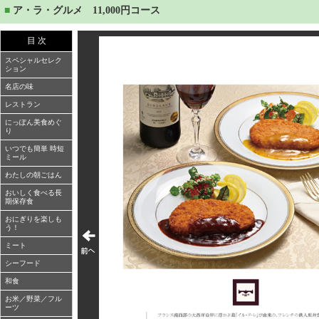
■
ア・ラ・グルメ 11,000円コース
目 次
スペシャルセレク
ション
名店の味
レストラン
にっぽん美食めぐ
り
いつでも簡単 時短
ミール
わたしの朝ごはん
おいしく食べる長
期保存食
おにぎりを楽しも
う！
ミート
シーフード
和食
お米／野菜／フル
ーツ