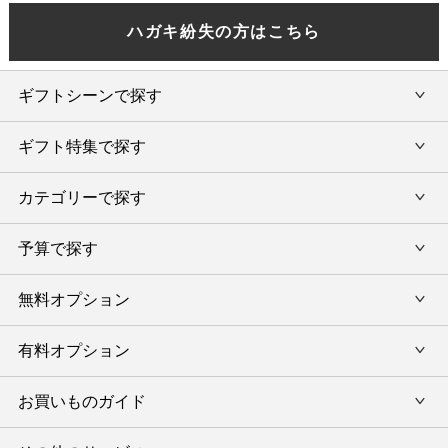
ハガキ紛失の方はこちら
ギフトシーンで探す
ギフト特集で探す
内祝い・お返し
カテゴリーで探す
旅行カタログギフト
結婚内祝い・引出物
カタログギフトランキング
予算で探す
出産内祝い・お返し
カタログギフト
出産内祝 名入れ
香典返し・法要引出物
グルメ限定カタログギフト
無料オプション
カタログギフトを予算で選ぶ
今治タオル特集
快気祝い(内祝い)
グルメギフト
タオルギフトを予算で選ぶ
有料オプション
ラッピング
スイーツギフト
新築内祝い・引越ご挨拶
タオルギフト
グルメギフトを予算で選ぶ
のし
お買いものガイド
風呂敷
入学内祝い
テーブルウェア
その他のギフトを予算で選ぶ
メッセージカード