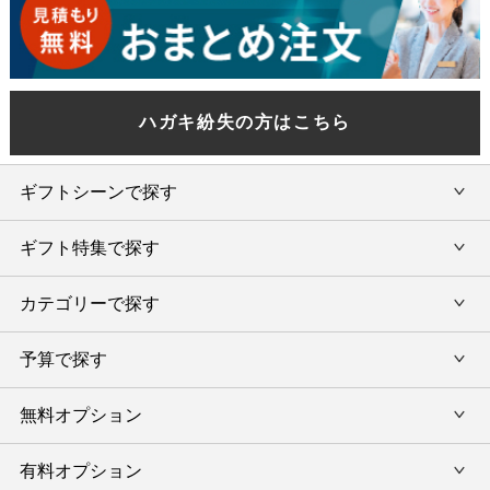
ハガキ紛失の方はこちら
ギフトシーンで探す
ギフト特集で探す
内祝い・お返し
カテゴリーで探す
旅行カタログギフト
結婚内祝い・引出物
カタログギフトランキング
予算で探す
出産内祝い・お返し
カタログギフト
出産内祝 名入れ
香典返し・法要引出物
グルメ限定カタログギフト
無料オプション
カタログギフトを予算で選ぶ
今治タオル特集
快気祝い(内祝い)
グルメギフト
タオルギフトを予算で選ぶ
有料オプション
ラッピング