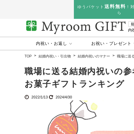
送料無料
ゆうパケット
！
ら
内
内祝い・お返し
お祝い・プレゼント
TOP
結婚内祝い・引出物
結婚内祝いのマナー
職場に送
職場に送る結婚内祝いの参
お菓子ギフトランキング
2022/1/13
2024/4/30