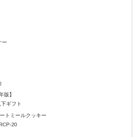
ナー
力
4年版】
円以下ギフト
オートミールクッキー
CP-20