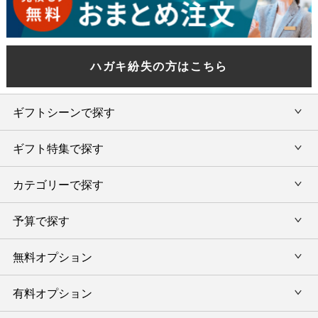
ハガキ紛失の方はこちら
ギフトシーンで探す
ギフト特集で探す
内祝い・お返し
カテゴリーで探す
旅行カタログギフト
結婚内祝い・引出物
カタログギフトランキング
予算で探す
出産内祝い・お返し
カタログギフト
出産内祝 名入れ
香典返し・法要引出物
グルメ限定カタログギフト
無料オプション
カタログギフトを予算で選ぶ
今治タオル特集
快気祝い(内祝い)
グルメギフト
タオルギフトを予算で選ぶ
有料オプション
ラッピング
スイーツギフト
新築内祝い・引越ご挨拶
タオルギフト