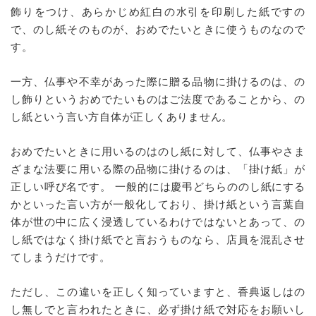
飾りをつけ、あらかじめ紅白の水引を印刷した紙ですの
で、のし紙そのものが、おめでたいときに使うものなので
す。
一方、仏事や不幸があった際に贈る品物に掛けるのは、の
し飾りというおめでたいものはご法度であることから、の
し紙という言い方自体が正しくありません。
おめでたいときに用いるのはのし紙に対して、仏事やさま
ざまな法要に用いる際の品物に掛けるのは、「掛け紙」が
正しい呼び名です。 一般的には慶弔どちらののし紙にする
かといった言い方が一般化しており、掛け紙という言葉自
体が世の中に広く浸透しているわけではないとあって、の
し紙ではなく掛け紙でと言おうものなら、店員を混乱させ
てしまうだけです。
ただし、この違いを正しく知っていますと、香典返しはの
し無しでと言われたときに、必ず掛け紙で対応をお願いし