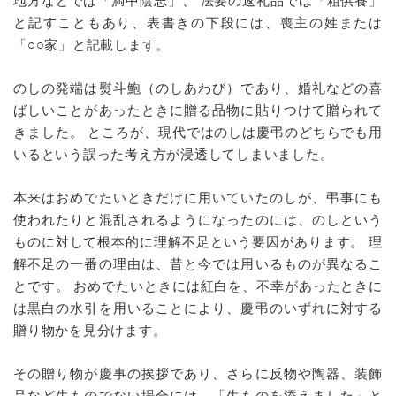
地方などでは「満中陰志」、 法要の返礼品では「粗供養」
と記すこともあり、表書きの下段には、喪主の姓または
「○○家」と記載します。
のしの発端は熨斗鮑（のしあわび）であり、婚礼などの喜
ばしいことがあったときに贈る品物に貼りつけて贈られて
きました。 ところが、現代ではのしは慶弔のどちらでも用
いるという誤った考え方が浸透してしまいました。
本来はおめでたいときだけに用いていたのしが、弔事にも
使われたりと混乱されるようになったのには、のしという
ものに対して根本的に理解不足という要因があります。 理
解不足の一番の理由は、昔と今では用いるものが異なるこ
とです。 おめでたいときには紅白を、不幸があったときに
は黒白の水引を用いることにより、慶弔のいずれに対する
贈り物かを見分けます。
その贈り物が慶事の挨拶であり、さらに反物や陶器、装飾
品など生ものでない場合には、「生ものを添えました」と