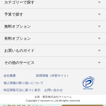
カテゴリーで探す
旅行カタログギフト
結婚内祝い・引出物
カタログギフトランキング
予算で探す
出産内祝い・お返し
カタログギフト
出産内祝 名入れ
香典返し・法要引出物
グルメ限定カタログギフト
無料オプション
カタログギフトを予算で選ぶ
今治タオル特集
快気祝い(内祝い)
グルメギフト
タオルギフトを予算で選ぶ
有料オプション
ラッピング
スイーツギフト
新築内祝い・引越ご挨拶
タオルギフト
グルメギフトを予算で選ぶ
のし
お買いものガイド
風呂敷
入学内祝い
テーブルウェア
その他のギフトを予算で選ぶ
メッセージカード
写真入メッセージカード
その他のサービス
初めての方へ
キッチンウェア
お祝い
命名札
写真入りカタログギフトカバー
ご注文方法
インテリア・雑貨
会社概要
採用情報（外部サイト）
法人向けサービス
結婚祝い
弔事用 挨拶状
個人情報の取り扱いについて
送料・お支払い方法
洗剤・アロマ
ハガキ紛失の方はこちら
出産祝い
特定商取引法に基づく表示
お問い合わせ
カタログギフトの納期について
しきたりサイト
企画・運営/株式会社マイルーム
お誕生日祝い
Copyright © myroom co.,Ltd.All rights reserved.
商品お届けまでの流れ