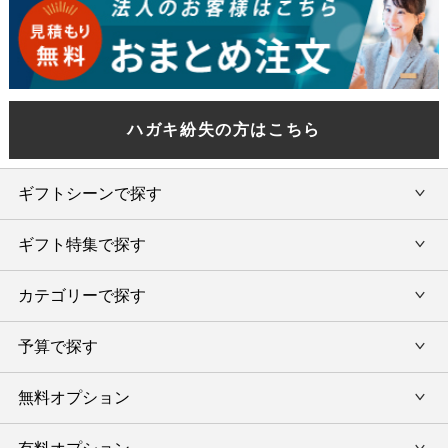
ハガキ紛失の方はこちら
ギフトシーンで探す
ギフト特集で探す
内祝い・お返し
カテゴリーで探す
旅行カタログギフト
結婚内祝い・引出物
カタログギフトランキング
予算で探す
出産内祝い・お返し
カタログギフト
出産内祝 名入れ
香典返し・法要引出物
グルメ限定カタログギフト
無料オプション
カタログギフトを予算で選ぶ
今治タオル特集
快気祝い(内祝い)
グルメギフト
タオルギフトを予算で選ぶ