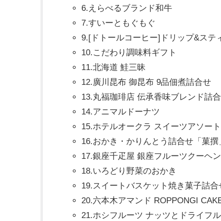
6.えらべるブランド和牛
7.すいーともぐもぐ
9.[ドトールコーヒー]ドリップ&ス
10.こだわり調味料ギフト
11.北海道 鮭三昧
12.廣川昆布 御昆布 9品佃煮詰合せ
13.丸福珈琲店 伝承香味ブレンド詰
14.アニマルドーナツ
15.ホテルオークラ スイーツアソート
16.おかき・かりんとう詰合せ「菓撰
17.銀座千疋屋 銀座フルーツクーヘン
18.いろどり野菜のおかき
19.スイートバスケット焼き菓子詰合
20.六本木アマンド ROPPONGI CAK
21.ホシフルーツ ナッツとドライフ