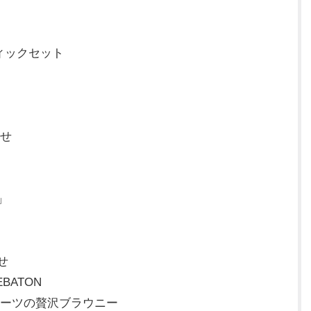
ティックセット
合せ
」
せ
EBATON
ルーツの贅沢ブラウニー