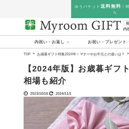
送料無料
ゆうパケット
！
ら
内
内祝い・お返し
お祝い・プレゼント
TOP
お歳暮ギフト特集2024年！マナーやお中元との違いは？
【2024年版】お歳暮ギフ
相場も紹介
2023/10/16
2024/11/1