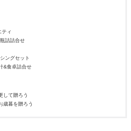
エティ
詰瓶詰詰合せ
ッシングセット
汁&食卓詰合せ
更して贈ろう
お歳暮を贈ろう