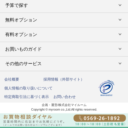
カタログギフトランキング
予算で探す
出産内祝い・お返し
カタログギフト
出産内祝 名入れ
香典返し・法要引出物
グルメ限定カタログギフト
無料オプション
カタログギフトを予算で選ぶ
今治タオル特集
快気祝い(内祝い)
グルメギフト
タオルギフトを予算で選ぶ
有料オプション
ラッピング
スイーツギフト
新築内祝い・引越ご挨拶
タオルギフト
グルメギフトを予算で選ぶ
のし
お買いものガイド
風呂敷
入学内祝い
テーブルウェア
その他のギフトを予算で選ぶ
メッセージカード
写真入メッセージカード
その他のサービス
初めての方へ
キッチンウェア
お祝い
命名札
写真入りカタログギフトカバー
ご注文方法
インテリア・雑貨
会社概要
採用情報（外部サイト）
法人向けサービス
結婚祝い
弔事用 挨拶状
個人情報の取り扱いについて
送料・お支払い方法
洗剤・アロマ
ハガキ紛失の方はこちら
出産祝い
特定商取引法に基づく表示
お問い合わせ
カタログギフトの納期について
しきたりサイト
企画・運営/株式会社マイルーム
お誕生日祝い
Copyright © myroom co.,Ltd.All rights reserved.
商品お届けまでの流れ
還暦祝い
返品交換について