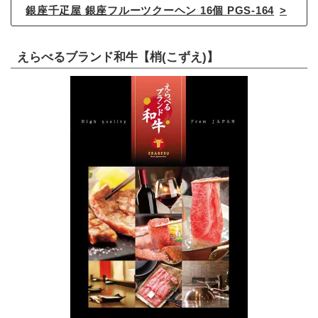
銀座千疋屋 銀座フルーツクーヘン 16個 PGS-164
えらべるブランド和牛【梢(こずえ)】