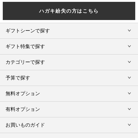
ハガキ紛失の方はこちら
ギフトシーンで探す
ギフト特集で探す
内祝い・お返し
カテゴリーで探す
旅行カタログギフト
結婚内祝い・引出物
カタログギフトランキング
予算で探す
出産内祝い・お返し
カタログギフト
出産内祝 名入れ
香典返し・法要引出物
グルメ限定カタログギフト
無料オプション
カタログギフトを予算で選ぶ
今治タオル特集
快気祝い(内祝い)
グルメギフト
タオルギフトを予算で選ぶ
有料オプション
ラッピング
スイーツギフト
新築内祝い・引越ご挨拶
タオルギフト
グルメギフトを予算で選ぶ
のし
お買いものガイド
風呂敷
入学内祝い
テーブルウェア
その他のギフトを予算で選ぶ
メッセージカード