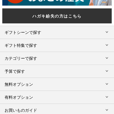
ハガキ紛失の方はこちら
ギフトシーンで探す
ギフト特集で探す
内祝い・お返し
カテゴリーで探す
旅行カタログギフト
結婚内祝い・引出物
カタログギフトランキング
予算で探す
出産内祝い・お返し
カタログギフト
出産内祝 名入れ
香典返し・法要引出物
グルメ限定カタログギフト
無料オプション
カタログギフトを予算で選ぶ
今治タオル特集
快気祝い(内祝い)
グルメギフト
タオルギフトを予算で選ぶ
有料オプション
ラッピング
スイーツギフト
新築内祝い・引越ご挨拶
タオルギフト
グルメギフトを予算で選ぶ
のし
お買いものガイド
風呂敷