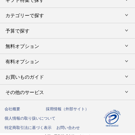
内祝い・お返し
カテゴリーで探す
旅行カタログギフト
結婚内祝い・引出物
カタログギフトランキング
予算で探す
出産内祝い・お返し
カタログギフト
出産内祝 名入れ
香典返し・法要引出物
グルメ限定カタログギフト
無料オプション
カタログギフトを予算で選ぶ
今治タオル特集
快気祝い(内祝い)
グルメギフト
タオルギフトを予算で選ぶ
有料オプション
ラッピング
スイーツギフト
新築内祝い・引越ご挨拶
タオルギフト
グルメギフトを予算で選ぶ
のし
お買いものガイド
風呂敷
入学内祝い
テーブルウェア
その他のギフトを予算で選ぶ
メッセージカード
写真入メッセージカード
その他のサービス
初めての方へ
キッチンウェア
お祝い
命名札
写真入りカタログギフトカバー
ご注文方法
インテリア・雑貨
会社概要
採用情報（外部サイト）
法人向けサービス
結婚祝い
弔事用 挨拶状
個人情報の取り扱いについて
送料・お支払い方法
洗剤・アロマ
ハガキ紛失の方はこちら
出産祝い
特定商取引法に基づく表示
お問い合わせ
カタログギフトの納期について
しきたりサイト